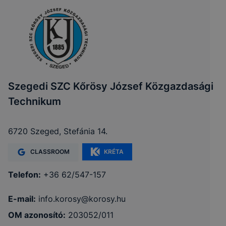
Szegedi SZC Kőrösy József Közgazdasági
Technikum
6720 Szeged, Stefánia 14.
CLASSROOM
KRÉTA
Telefon:
+36 62/547-157
E-mail:
info.korosy@korosy.hu
OM azonosító:
203052/011