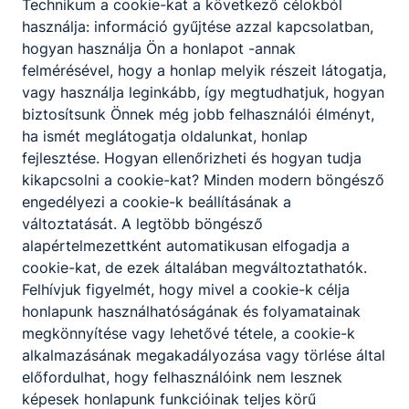
Alapítványtól hat intézmény nyerte el a
Technikum a cookie-kat a következő célokból
Pénziránytű Bázisiskola címet. Ezekben az
használja: információ gyűjtése azzal kapcsolatban,
iskolákban Pénzügyi Tudás Otthona tantermek
hogyan használja Ön a honlapot -annak
kerültek kialakításra, melyekben interaktív
felmérésével, hogy a honlap melyik részeit látogatja,
foglalkozások várják a pénzügyi tervezés és
vagy használja leginkább, így megtudhatjuk, hogyan
korszerű pénzkezelés iránt érdeklődő
biztosítsunk Önnek még jobb felhasználói élményt,
diákcsoportokat. A mindennapi pénzügyek
ha ismét meglátogatja oldalunkat, honlap
élményalapú oktatásához a Bázisiskola Program a
fejlesztése. Hogyan ellenőrizheti és hogyan tudja
következő évekre is folyamatos támogatást
kikapcsolni a cookie-kat? Minden modern böngésző
biztosít az intézményeknek.
engedélyezi a cookie-k beállításának a
változtatását. A legtöbb böngésző
Diákfoglalkozások leírása
alapértelmezettként automatikusan elfogadja a
Tanártovábbképzés leírása
cookie-kat, de ezek általában megváltoztathatók.
Felhívjuk figyelmét, hogy mivel a cookie-k célja
honlapunk használhatóságának és folyamatainak
megkönnyítése vagy lehetővé tétele, a cookie-k
alkalmazásának megakadályozása vagy törlése által
előfordulhat, hogy felhasználóink nem lesznek
képesek honlapunk funkcióinak teljes körű