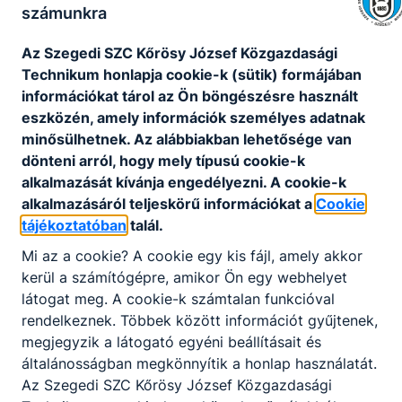
számunkra
Kérjük, adja meg iskolája nevét, valamint a
Az Szegedi SZC Kőrösy József Közgazdasági
kapcsolattartó személy nevét, telefonos és email
Technikum honlapja cookie-k (sütik) formájában
elérhetőségét! Válassza ki a korcsoportot, a
információkat tárol az Ön böngészésre használt
várható tanulólétszámot, a foglalkozás témáját, a
eszközén, amely információk személyes adatnak
dátumot és az időpontot!
minősülhetnek. Az alábbiakban lehetősége van
dönteni arról, hogy mely típusú cookie-k
Köszönjük a jelentkezést!
alkalmazását kívánja engedélyezni. A cookie-k
Kollégánk hamarosan felveszi Önnel a
alkalmazásáról teljeskörű információkat a
Cookie
kapcsolatot.
tájékoztatóban
talál.
Érdeklődni a foglalkozások iránt a
Mi az a cookie? A cookie egy kis fájl, amely akkor
penziranytu@korosy.hu
email-címen lehet.
kerül a számítógépre, amikor Ön egy webhelyet
látogat meg. A cookie-k számtalan funkcióval
Diákfoglalkozások
rendelkeznek. Többek között információt gyűjtenek,
Pénziránytű Bázisiskola Program fő célja, hogy a
megjegyzik a látogató egyéni beállításait és
pénzügyi nevelés modern eszköztárát minél több
általánosságban megkönnyítik a honlap használatát.
diák számára elérhetővé tegye. A Pénziránytű
Az Szegedi SZC Kőrösy József Közgazdasági