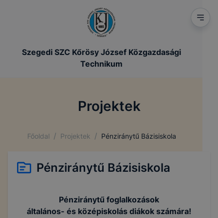
Szegedi SZC Kőrösy József Közgazdasági
Technikum
Projektek
/
/
Főoldal
Projektek
Pénziránytű Bázisiskola
Pénziránytű Bázisiskola
Pénziránytű foglalkozások
általános- és középiskolás diákok számára!