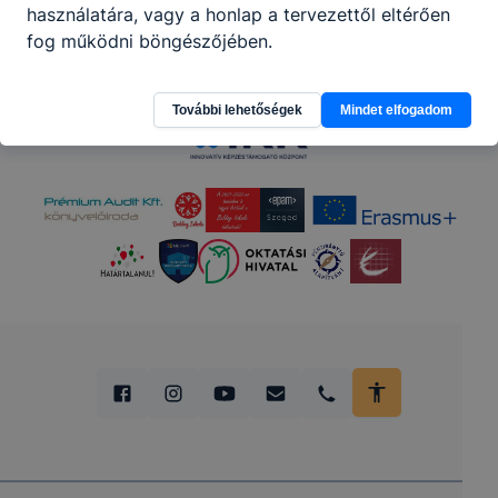
használatára, vagy a honlap a tervezettől eltérően
Partnereink
fog működni böngészőjében.
További lehetőségek
Mindet elfogadom