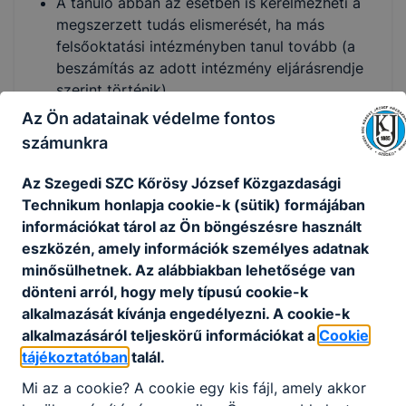
A tanuló abban az esetben is kérelmezheti a
megszerzett tudás elismerését, ha más
felsőoktatási intézményben tanul tovább (a
beszámítás az adott intézmény eljárásrendje
szerint történik).
A duális képzőhelyekkel való
Az Ön adatainak védelme fontos
együttműködésnek köszönhetően a hallgatók
számunkra
felsőfokú duális képzése folytatódhat
ugyanannál a cégnél, amellyel szakképzési
Az Szegedi SZC Kőrösy József Közgazdasági
munkaszerződésük volt.
Technikum honlapja cookie-k (sütik) formájában
A képzést elvégzettek a magasabb szintű
információkat tárol az Ön böngészésre használt
szakmai ismeretekre utaló „okleveles
eszközén, amely információk személyes adatnak
technikus” megjelölést használhatják.
minősülhetnek. Az alábbiakban lehetősége van
dönteni arról, hogy mely típusú cookie-k
A technikumi képzés további előnyei:
alkalmazását kívánja engedélyezni. A cookie-k
alkalmazásáról teljeskörű információkat a
Cookie
közismereti oktatás a gimnáziumival azonos
tájékoztatóban
talál.
tartalommal és óraszámban
a képzés végén egyszerre szerezhető
Mi az a cookie? A cookie egy kis fájl, amely akkor
érettségi végzettség és szakképzettség