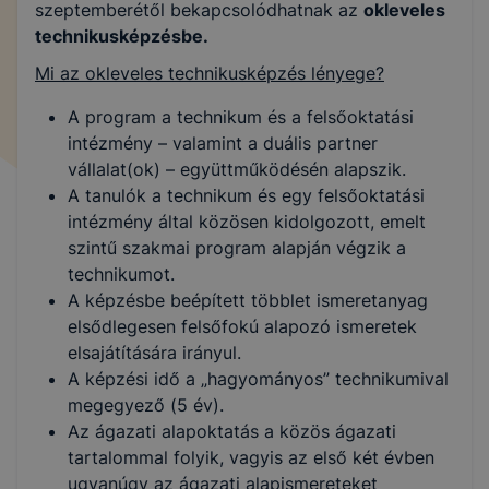
szeptemberétől bekapcsolódhatnak az
okleveles
technikusképzésbe.
Mi az okleveles technikusképzés lényege?
A program a technikum és a felsőoktatási
intézmény – valamint a duális partner
vállalat(ok) – együttműködésén alapszik.
A tanulók a technikum és egy felsőoktatási
intézmény által közösen kidolgozott, emelt
szintű szakmai program alapján végzik a
technikumot.
A képzésbe beépített többlet ismeretanyag
elsődlegesen felsőfokú alapozó ismeretek
elsajátítására irányul.
A képzési idő a „hagyományos” technikumival
megegyező (5 év).
Az ágazati alapoktatás a közös ágazati
tartalommal folyik, vagyis az első két évben
ugyanúgy az ágazati alapismereteket