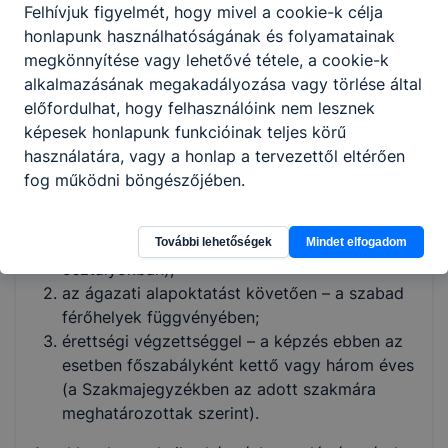
azoknak, akik érettségi végzettséggel
Felhívjuk figyelmét, hogy mivel a cookie-k célja
szakmát kívánnak tanulni
honlapunk használhatóságának és folyamatainak
megkönnyítése vagy lehetővé tétele, a cookie-k
Mikor lehet bekapcsolódni a programba?
alkalmazásának megakadályozása vagy törlése által
előfordulhat, hogy felhasználóink nem lesznek
A képzésbe jelentkezni lehet:
képesek honlapunk funkcióinak teljes körű
A középiskolai felvételi eljárás során - ebben
használatára, vagy a honlap a tervezettől eltérően
az esetben a tanulónak már 9. évfolyamtól
fog működni böngészőjében.
biztos helye van a programban (azzal, hogy
az első két évben 3 ugyanazokat az ágazati
További lehetőségek
Mindet elfogadom
alapismereteket tanulják, mint a nem okleveles
osztályokban);
az ágazati alapoktatást követően – a szabad
férőhelyek függvényében;
érettségi végzettséggel – a képzés ebben az
esetben főszabályként kettő vagy három éves
(a Szakmajegyzékben az adott szakmára
meghatározottak szerint).