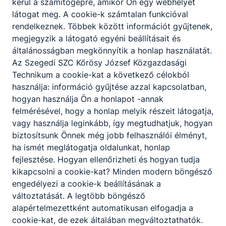
kerül a számítógépre, amikor Ön egy webhelyet
a szakmai vizsga a kötelező vizsgatárgyak
látogat meg. A cookie-k számtalan funkcióval
mellett ötödik érettségi vizsgatárgyként kerül
rendelkeznek. Többek között információt gyűjtenek,
figyelembe vételre, emelt szintű vizsgaként
megjegyzik a látogató egyéni beállításait és
előrehozott érettségi vizsga lehetősége
általánosságban megkönnyítik a honlap használatát.
három tantárgyból
Az Szegedi SZC Kőrösy József Közgazdasági
szakképzési ösztöndíj, a tanulmányok sikeres
Technikum a cookie-kat a következő célokból
befejezését követően egyszeri pályakezdési
használja: információ gyűjtése azzal kapcsolatban,
juttatás
hogyan használja Ön a honlapot -annak
duális képzésben a minimálbér legalább 60%-
felmérésével, hogy a honlap melyik részeit látogatja,
ának megfelelő összegű munkabér
vagy használja leginkább, így megtudhatjuk, hogyan
szociális helyzet és jó tanulmányi eredmény
biztosítsunk Önnek még jobb felhasználói élményt,
alapján pályázat útján nyújtott támogatás
ha ismét meglátogatja oldalunkat, honlap
két szakma megszerzése ingyenes
fejlesztése. Hogyan ellenőrizheti és hogyan tudja
kikapcsolni a cookie-kat? Minden modern böngésző
Kiknek ajánlott az okleveles technikusképzés?
engedélyezi a cookie-k beállításának a
azoknak a jó tanulmányi eredménnyel
változtatását. A legtöbb böngésző
rendelkező tanulóknak, akik tudatosan
alapértelmezettként automatikusan elfogadja a
szeretnék építeni jövőjüket
cookie-kat, de ezek általában megváltoztathatók.