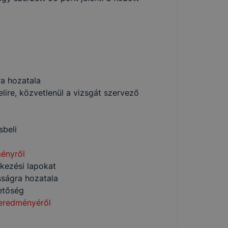
ra hozatala
lire, közvetlenül a vizsgát szervező
sbeli
ményről
tkezési lapokat
osságra hozatala
etőség
s eredményéről