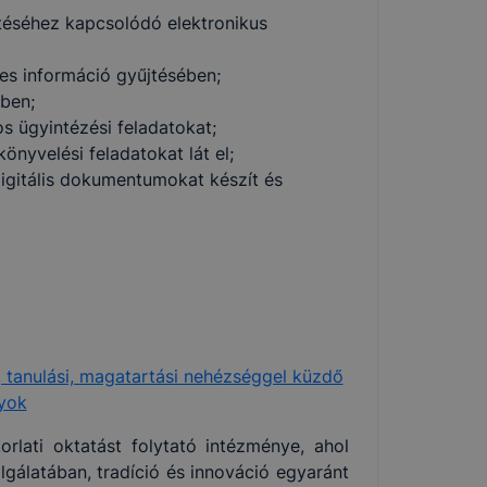
sítéséhez kapcsolódó elektronikus
es információ gyűjtésében;
ben;
os ügyintézési feladatokat;
yvelési feladatokat lát el;
itális dokumentumokat készít és
i, tanulási, magatartási nehézséggel küzdő
lyok
rlati oktatást folytató intézménye, ahol
gálatában, tradíció és innováció egyaránt