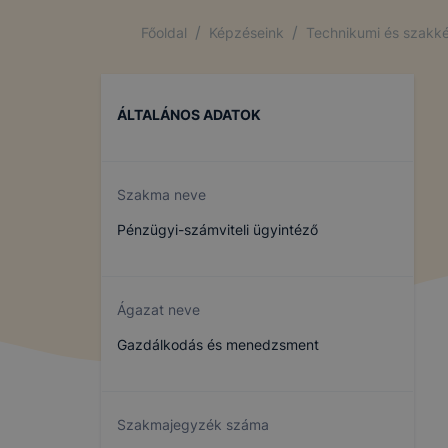
/
/
Főoldal
Képzéseink
Technikumi és szakké
ÁLTALÁNOS ADATOK
Szakma neve
Pénzügyi-számviteli ügyintéző
Ágazat neve
Gazdálkodás és menedzsment
Szakmajegyzék száma