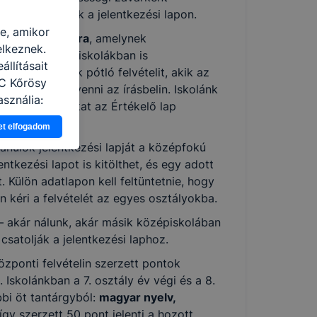
érjük, jelezzék a jelentkezési lapon.
re, amikor
felvételi vizsgára
, amelynek
elkeznek.
eredménye más iskolákban is
llításait
anulók írhatnak pótló felvételit, akik az
ZC Kőrösy
tudtak részt venni az írásbelin. Iskolánk
sználja:
tja a vizsgázókat az Értékelő lap
pot -annak
et elfogadom
eginkább,
anulók jelentkezési lapját a középfokú
lményt, ha
ntkezési lapot is kitölthet, és egy adott
ti és hogyan
. Külön adatlapon kell feltüntetnie, hogy
 a cookie-k
en kéri a felvételét az egyes osztályokba.
t
thatók.
 – akár nálunk, akár másik középiskolában
tóságának és
 csatolják a jelentkezési laphoz.
mazásának
özponti felvételin szerzett pontok
 nem
. Iskolánkban a 7. osztály év végi és a 8.
 a honlap a
bi öt tantárgyból:
magyar nyelv,
 így szerzett 50 pont jelenti a hozott