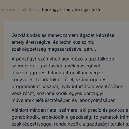
/
pző iskolai oktatás
Pénzügyi-számviteli ügyintéző
Gazdálkodás és menedzsment ágazat képzése,
amely érettségivel és technikus szintű
szakképzettség megszerzésével zárul.
A pénzügyi-számviteli ügyintéző a gazdálkodó
szervezetek gazdasági tevékenységével
összefüggő részfeladatait önállóan végzi:
könyvelési feladatokat lát el, számítógépes
programokat használ, nyilvántartások vezetésében
vesz részt, közreműködik egyes pénzügyi
műveletek előkészítésében és lebonyolításában.
Ajánlott minden ﬁatal számára, aki precíz és pontos 
gondolkodik, érdeklődik a gazdasági folyamatok iránt,
szakképzettséggel rendelkezők a gazdasági terület s