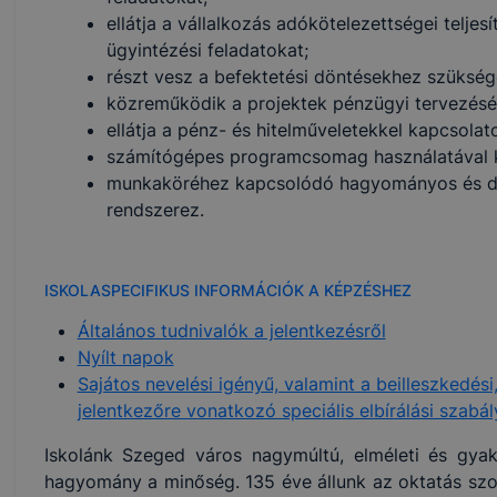
ellátja a vállalkozás adókötelezettségei telje
ügyintézési feladatokat;
részt vesz a befektetési döntésekhez szükség
közreműködik a projektek pénzügyi tervezésé
ellátja a pénz- és hitelműveletekkel kapcsolat
számítógépes programcsomag használatával kön
munkaköréhez kapcsolódó hagyományos és dig
rendszerez.
ISKOLASPECIFIKUS INFORMÁCIÓK A KÉPZÉSHEZ
Általános tudnivalók a jelentkezésről
Nyílt napok
Sajátos nevelési igényű, valamint a beilleszkedés
jelentkezőre vonatkozó speciális elbírálási szabá
Iskolánk Szeged város nagymúltú, elméleti és gyako
hagyomány a minőség. 135 éve állunk az oktatás szol