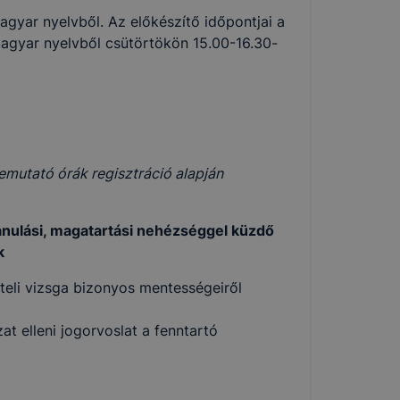
magyar nyelvből. Az előkészítő időpontjai a
agyar nyelvből csütörtökön 15.00-16.30-
emutató órák regisztráció alapján
 tanulási, magatartási nehézséggel küzdő
k
ételi vizsga bizonyos mentességeiről
at elleni jogorvoslat a fenntartó