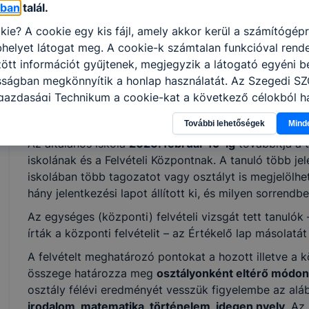
óban
talál.
érzékszervi vagy írással kapcsolatos problémája van, k
kie? A cookie egy kis fájl, amely akkor kerül a számítógép
A tanuló csak egy intézménybe jelentkezhet
írásbeli 
helyet látogat meg. A cookie-k számtalan funkcióval rend
időpontja
2026. január 24. (szombat) 10 óra
. Elért 
tt információt gyűjtenek, megjegyzik a látogató egyéni beá
beszámítható.
2026. február 3-án 14 órakor
azok a t
osságban megkönnyítik a honlap használatát. Az Szegedi S
első alkalommal - nekik fel nem róható ok miatt - nem 
gazdasági Technikum a cookie-kat a következő célokból ha
a vizsga eredményéről
2026. február 13-ig
tájékozta
gyűjtése azzal kapcsolatban, hogyan használja Ön a honla
személyes átadásával.
További lehetőségek
Mind
l, hogy a honlap melyik részeit látogatja, vagy használja l
Az általános iskola
2026. február 19-ig
továbbítja a t
atjuk, hogyan biztosítsunk Önnek még jobb felhasználói é
iskolának és a Felvételi Központnak. A tanuló több jele
togatja oldalunkat, honlap fejlesztése. Hogyan ellenőrizhe
iskolában több tagozatot vagy osztályt is megjelölhet
pcsolni a cookie-kat? Minden modern böngésző engedélyezi
hány jelentkezési lapot állított ki, és milyen sorrendb
ak a változtatását. A legtöbb böngésző alapértelmezettkén
an elfogadja a cookie-kat, de ezek általában megváltozta
Az egységes (központi) felvételi vizsgát tett tanulók
igyelmét, hogy mivel a cookie-k célja honlapunk használha
írták a központi felvételit – az Értékelő lap másolatát
nak megkönnyítése vagy lehetővé tétele, a cookie-k alkal
A felvételt meghatározó pontokat a hozott illetve a k
zása vagy törlése által előfordulhat, hogy felhasználóink
összege határozza meg
osztályonként eltérő módon
esek honlapunk funkcióinak teljes körű használatára, vagy
osztály félévi eredményét vesszük figyelembe az aláb
 eltérően fog működni böngészőjében.
irodalom, matematika, történelem, idegen nyelv
. Az