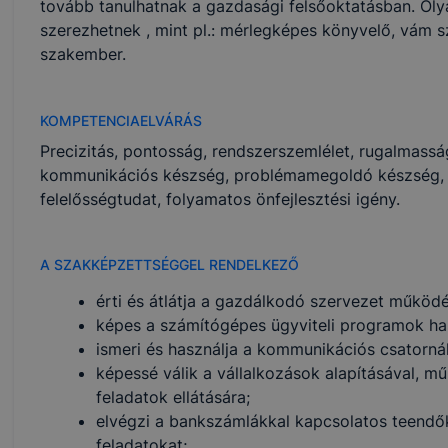
tovább tanulhatnak a gazdasági felsőoktatásban. Ol
szerezhetnek , mint pl.: mérlegképes könyvelő, vám 
szakember.
KOMPETENCIAELVÁRÁS
Precizitás, pontosság, rendszerszemlélet, rugalmassá
kommunikációs készség, problémamegoldó készség, 
felelősségtudat, folyamatos önfejlesztési igény.
A SZAKKÉPZETTSÉGGEL RENDELKEZŐ
érti és átlátja a gazdálkodó szervezet működé
képes a számítógépes ügyviteli programok ha
ismeri és használja a kommunikációs csatorná
képessé válik a vállalkozások alapításával, m
feladatok ellátására;
elvégzi a bankszámlákkal kapcsolatos teendők
feladatokat;