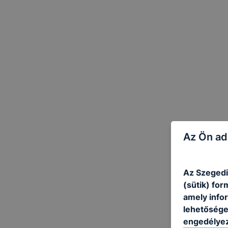
Az Ön ad
Az Szegedi
(sütik) fo
amely info
lehetősége 
engedélyez