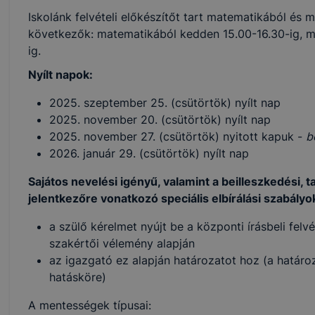
Iskolánk felvételi előkészítőt tart matematikából és 
következők: matematikából kedden 15.00-16.30-ig, m
ig.
Nyílt napok:
2025. szeptember 25. (csütörtök) nyílt nap
2025. november 20. (csütörtök) nyílt nap
2025. november 27. (csütörtök) nyitott kapuk -
b
2026. január 29. (csütörtök) nyílt nap
Sajátos nevelési igényű, valamint a beilleszkedési,
jelentkezőre vonatkozó speciális elbírálási szabályo
a szülő kérelmet nyújt be a központi írásbeli felv
szakértői vélemény alapján
az igazgató ez alapján határozatot hoz (a határoz
hatásköre)
A mentességek típusai: