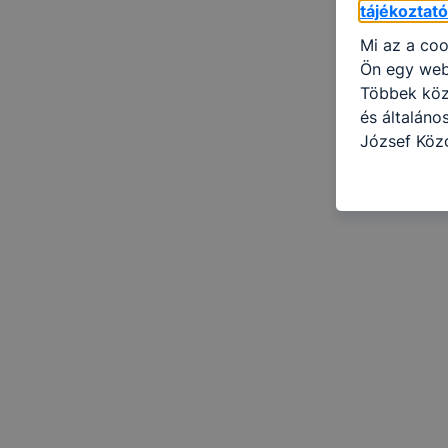
tájékoztat
Mi az a coo
Ön egy web
Többek közö
és általán
József Köz
információ 
felméréséve
így megtudh
ismét meglá
tudja kika
beállításán
automatikus
Felhívjuk f
folyamatai
megakadályo
lesznek kép
tervezettől