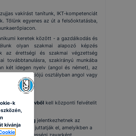
zujjas vakírást tanítunk, IKT-kompetenciát
nk. Tőlünk egyenes az út a felsőoktatásba,
 munkaerőpiacon.
nikumi keretek között - a gazdálkodás és
Célunk olyan szakmai alapozó képzés
unk az érettségi és szakmai végzettség
lai továbbtanulásra, szakirányú munkába
ban két idegen nyelv (angol és német), az
 üzleti orientációjú osztályban angol vagy
és
magyar nyelvből
kell központi felvételit
okie-k
eszközén,
an
 december 1-ig
jelentkezhetnek az
t kívánja
ba az iskolába juttatják el, amelyikben a
Cookie
nulónak részképességi zavarként