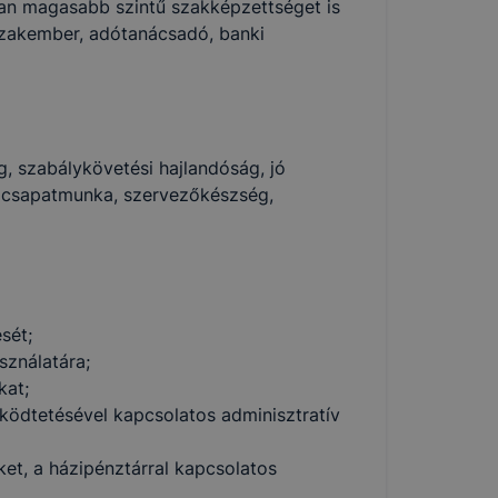
yan magasabb szintű szakképzettséget is
szakember, adótanácsadó, banki
g, szabálykövetési hajlandóság, jó
csapatmunka, szervezőkészség,
sét;
sználatára;
kat;
űködtetésével kapcsolatos adminisztratív
et, a házipénztárral kapcsolatos