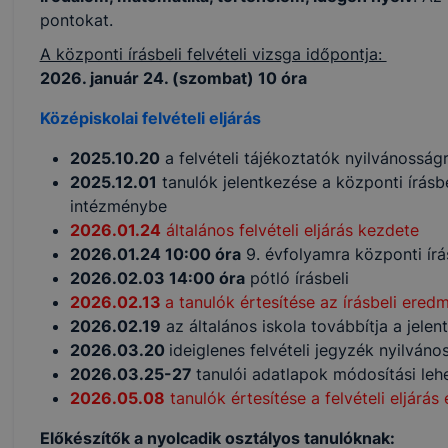
pontokat.
A központi írásbeli felvételi vizsga időpontja:
2026. január 24. (szombat) 10 óra
Középiskolai felvételi eljárás
2025.10.20
a felvételi tájékoztatók nyilvánosság
2025.12.01
tanulók jelentkezése a központi írásbe
intézménybe
2026.01.24
általános felvételi eljárás kezdete
2026.01.24 10:00 óra
9. évfolyamra központi írá
2026.02.03 14:00 óra
pótló írásbeli
2026.02.13
a tanulók értesítése az írásbeli ered
2026.02.19
az általános iskola továbbítja a jelen
2026.03.20
ideiglenes felvételi jegyzék nyilván
2026.03.25-27
tanulói adatlapok módosítási leh
2026.05.08
tanulók értesítése a felvételi eljárá
Előkészítők a nyolcadik osztályos tanulóknak: