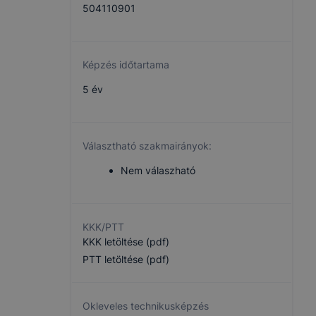
504110901
Képzés időtartama
5 év
Választható szakmairányok:
Nem válaszható
KKK/PTT
KKK letöltése (pdf)
PTT letöltése (pdf)
Okleveles technikusképzés