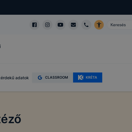
i
érdekű adatok
CLASSROOM
KRÉTA
téző