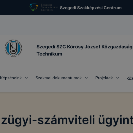
Szegedi Szakképzési Centrum
Szegedi SZC Kőrösy József Közgazdaság
Technikum
Képzéseink
Szakmai dokumentumok
Projektek
Köz
zügyi-számviteli ügyin