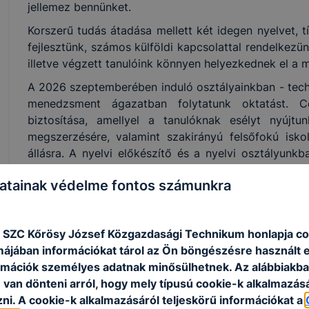
jellemez bennünket.
Korszerű tudás átadása mellett két idegen nyelvet, tí
fejlesztünk, számos külföldi kapcsolattal rendelkezü
illetve végzett tanulóink könnyen helyezkednek el a
A 2026 szeptemberében induló osztályainkban - tech
menedzsment ágazatban folytatunk oktatást. 
biztosítása, amellyel a tanulóknak esélyt nyújt
megszerzésére, valamint szakirányú felsőfokú isko
állásra. A nyelvi előkészítő és a nyelvi osztályunk
informatika orientációjú osztályban angol nyelv és az
atainak védelme fontos számunkra
német nyelv. Részletes tájékoztató a csatolmányban.
Általános tudnivalók a jelentkezésről
Az iskolánkba jelentkező tanulóknak
matematikából
 SZC Kőrösy József Közgazdasági Technikum honlapja co
írniuk.
rmájában információkat tárol az Ön böngészésre használt 
rmációk személyes adatnak minősülhetnek. Az alábbiakb
A tanulók a tanulói jelentkezési lap kitöltésével
2025.
van dönteni arról, hogy mely típusú cookie-k alkalmazásá
egységes (központi) írásbeli felvételi vizsgára. Ezt ab
ni. A cookie-k alkalmazásáról teljeskörű információkat a
tanuló a központi írásbelit szeretné megírni. Ha a ta